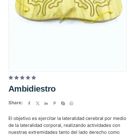
V
Ambidiestro
a
l
Share:
o
r
El objetivo es ejercitar la lateralidad cerebral por medio
a
de la lateralidad corporal, realizando actividades con
d
nuestras extremidades tanto del lado derecho como
o