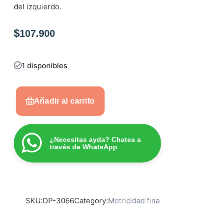
del izquierdo.
e
n
$
0
107.900
d
e
1 disponibles
5
Añadir al carrito
¿Necesitas ayda? Chatea a
través de WhatsApp
SKU:
DP-3066
Category:
Motricidad fina