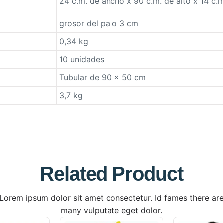
24 c.m. de ancho x 90 c.m. de alto x 14 c.
grosor del palo 3 cm
0,34 kg
10 unidades
Tubular de 90 x 50 cm
3,7 kg
Related Product
Lorem ipsum dolor sit amet consectetur. Id fames there ar
many vulputate eget dolor.