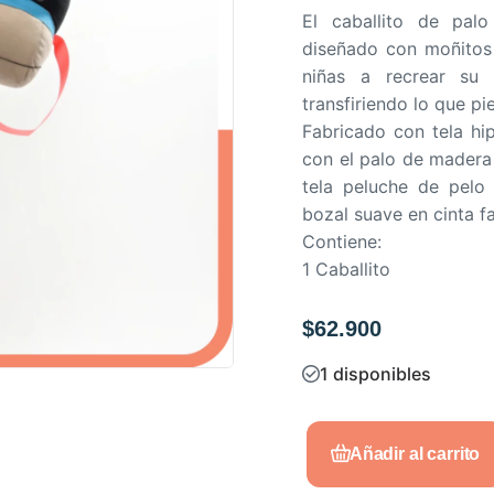
El caballito de pal
a
diseñado con moñitos 
d
niñas a recrear su 
o
transfiriendo lo que pi
e
Fabricado con tela hip
n
con el palo de madera 
0
tela peluche de pelo
d
bozal suave en cinta f
e
Contiene:
5
1 Caballito
$
62.900
1 disponibles
Añadir al carrito