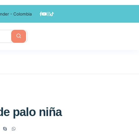
nder - Colombia
de palo niña