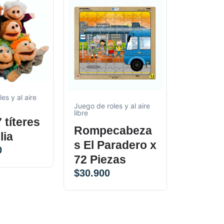
es y al aire
Juego de roles y al aire
Juego de ro
libre
libre
7 títeres
Rompecabeza
Juego
lia
s El Paradero x
Punter
0
72 Piezas
Ranita
$
30.900
Matem
$
96.900