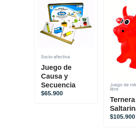
Socio-afectiva
Juego de
Causa y
Secuencia
Juego de role
libre
$
65.900
Ternera
Saltari
$
105.900