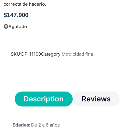
n
correcta de hacerlo.
0
$
147.900
d
e
Agotado
5
SKU:
DP-11100
Category:
Motricidad fina
Description
Reviews
Edades:
De 2 a 6 años