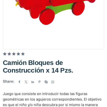
V
Camión Bloques de
a
Construcción x 14 Pzs.
l
o
Share:
r
a
d
Juego que consiste en introducir todas las figuras
o
geométricas en los agujeros correspondientes. El objetivo
e
es que el niño y/o niña descubra por si mismo la manera