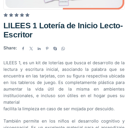
V
LILEES 1 Lotería de Inicio Lecto-
a
Escritor
l
o
Share:
r
a
d
LILEES 1, es un kit de loterías que busca el desarrollo de la
o
lectura y escritura inicial, asociando la palabra que se
e
encuentra en las tarjetas, con su figura respectiva ubicada
n
en los tableros de juego. Es completamente plástica para
0
aumentar la vida útil de la misma en ambientes
d
institucionales, e incluso son útiles en el hogar pues su
e
material
5
facilita la limpieza en caso de ser mojada por descuido.
También permite en los niños el desarrollo cognitivo y
visoespacial. Es un excelente material para el aprendizaje