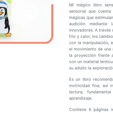
Mi mágico libro sens
a
sensorial que cuenta
d
mágicas que estimulan 
o
audición mediante l
e
innovadores. A través 
n
frío y calor, los cambi
0
con la manipulación, e
d
el movimiento de una 
e
la proyección frente 
5
con un material lenticu
su adulto la exploraci
Es un libro recomenda
motricidad fina; así
lectura; fundamenta
aprendizaje.
Contiene 6 páginas i