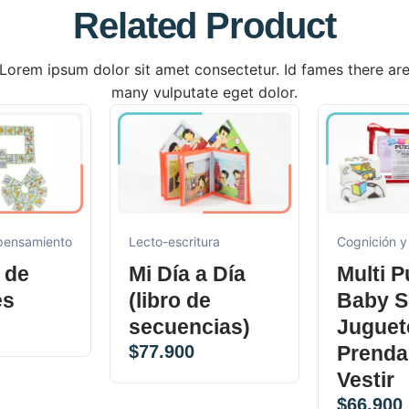
Related Product
Lorem ipsum dolor sit amet consectetur. Id fames there ar
many vulputate eget dolor.
 pensamiento
Lecto-escritura
Cognición y
 de
Mi Día a Día
Multi P
es
(libro de
Baby S
secuencias)
Juguet
$
77.900
Prenda
Vestir
$
66.900