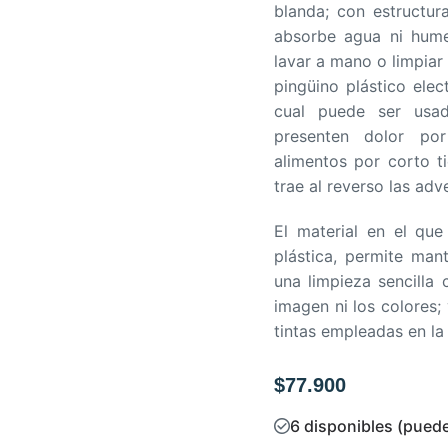
blanda; con estructur
absorbe agua ni hume
lavar a mano o limpia
pingüino plástico elec
cual puede ser usa
presenten dolor po
alimentos por corto t
trae al reverso las adv
El material en el qu
plástica, permite man
una limpieza sencilla
imagen ni los colores; 
tintas empleadas en la
$
77.900
6 disponibles (puede