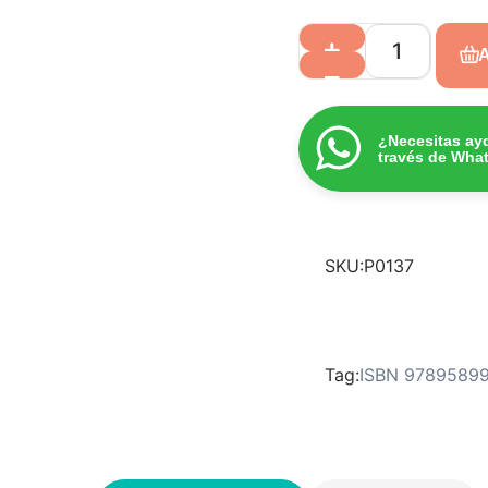
A
¿Necesitas ay
través de Wha
SKU:
P0137
Tag:
ISBN 9789589