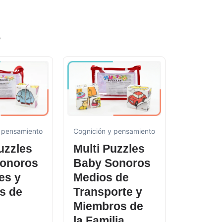
e
Juegos de
 pensamiento
Cognición y pensamiento
Kit es
uzzles
Multi Puzzles
de
onoros
Baby Sonoros
combi
es y
Medios de
s
s de
Transporte y
conso
Miembros de
$
248.90
la Familia