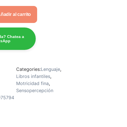
ñadir al carrito
da? Chatea a
tsApp
Categories:
Lenguaje
,
Libros infantiles
,
Motricidad fina
,
Sensopercepción
975794