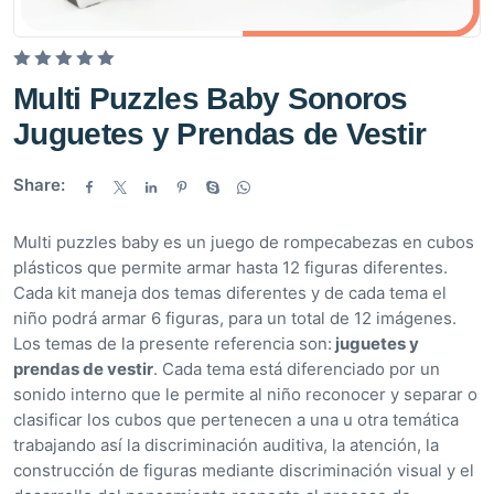
V
Multi Puzzles Baby Sonoros
a
Juguetes y Prendas de Vestir
l
o
Share:
r
a
d
Multi puzzles baby es un juego de rompecabezas en cubos
o
plásticos que permite armar hasta 12 figuras diferentes.
e
Cada kit maneja dos temas diferentes y de cada tema el
n
niño podrá armar 6 figuras, para un total de 12 imágenes.
0
Los temas de la presente referencia son:
juguetes y
d
prendas de vestir
. Cada tema está diferenciado por un
e
sonido interno que le permite al niño reconocer y separar o
5
clasificar los cubos que pertenecen a una u otra temática
trabajando así la discriminación auditiva, la atención, la
construcción de figuras mediante discriminación visual y el