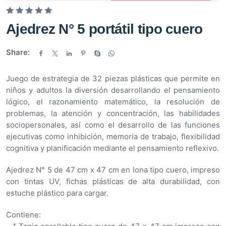
V
Ajedrez N° 5 portátil tipo cuero
a
l
Share:
o
r
Juego de estrategia de 32 piezas plásticas que permite en
a
niños y adultos la diversión desarrollando el pensamiento
d
lógico, el razonamiento matemático, la resolución de
o
problemas, la atención y concentración, las habilidades
e
sociopersonales, así como el desarrollo de las funciones
n
ejecutivas como inhibición, memoria de trabajo, flexibilidad
0
cognitiva y planificación mediante el pensamiento reflexivo.
d
e
Ajedrez N° 5 de 47 cm x 47 cm en lona tipo cuero, impreso
5
con tintas UV, fichas plásticas de alta durabilidad, con
estuche plástico para cargar.
Contiene: