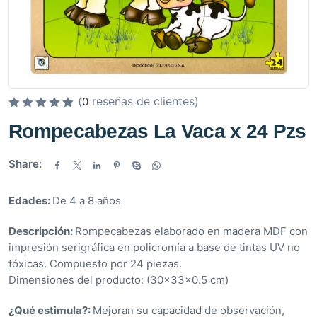
(
reseñas de clientes)
0
V
Rompecabezas La Vaca x 24 Pzs
a
l
Share:
o
r
Edades:
De 4 a 8 años
a
d
Descripción:
Rompecabezas elaborado en madera MDF con
o
impresión serigráfica en policromía a base de tintas UV no
e
tóxicas. Compuesto por 24 piezas.
n
Dimensiones del producto: (30x33x0.5 cm)
0
d
¿Qué estimula?:
Mejoran su capacidad de observación,
e