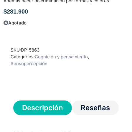
Además hacer discriminación por formas y colores.
e
n
$
281.900
0
d
Agotado
e
5
SKU:
DP-5863
Categories:
Cognición y pensamiento
,
Sensopercepción
Descripción
Reseñas