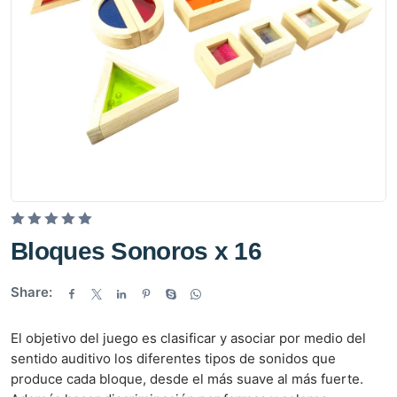
V
Bloques Sonoros x 16
a
l
Share:
o
r
El objetivo del juego es clasificar y asociar por medio del
a
sentido auditivo los diferentes tipos de sonidos que
d
produce cada bloque, desde el más suave al más fuerte.
o