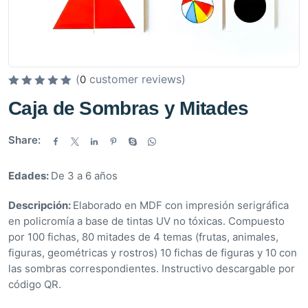
(
customer reviews)
0
V
Caja de Sombras y Mitades
a
l
Share:
o
r
Edades:
De 3 a 6 años
a
d
Descripción:
Elaborado en MDF con impresión serigráfica
o
en policromía a base de tintas UV no tóxicas. Compuesto
e
por 100 fichas, 80 mitades de 4 temas (frutas, animales,
n
figuras, geométricas y rostros) 10 fichas de figuras y 10 con
0
las sombras correspondientes. Instructivo descargable por
d
código QR.
e
5