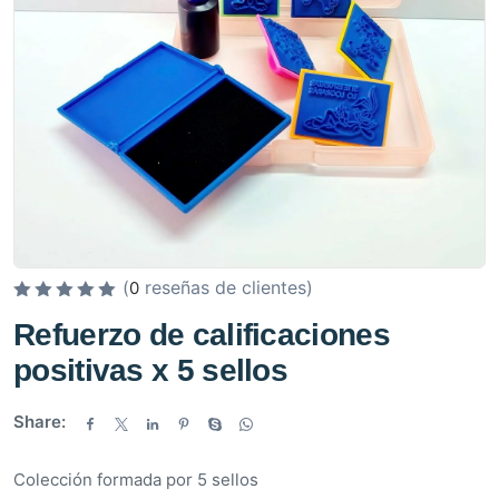
(
reseñas de clientes)
0
V
Refuerzo de calificaciones
a
positivas x 5 sellos
l
o
r
Share:
a
d
Colección formada por 5 sellos
o