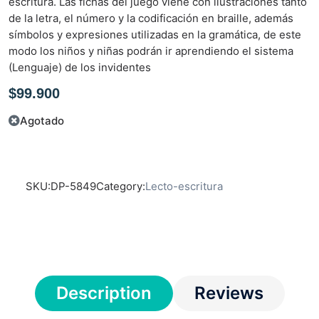
escritura. Las fichas del juego viene con ilustraciones tanto
e
de la letra, el número y la codificación en braille, además
n
símbolos y expresiones utilizadas en la gramática, de este
0
modo los niños y niñas podrán ir aprendiendo el sistema
d
(Lenguaje) de los invidentes
e
5
$
99.900
Agotado
SKU:
DP-5849
Category:
Lecto-escritura
Description
Reviews