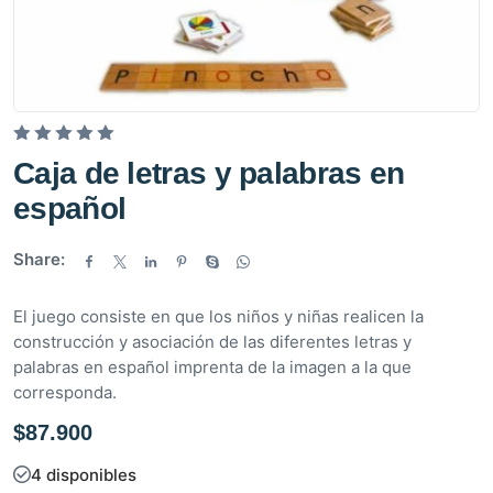
V
Caja de letras y palabras en
a
español
l
o
Share:
r
a
d
El juego consiste en que los niños y niñas realicen la
o
construcción y asociación de las diferentes letras y
e
palabras en español imprenta de la imagen a la que
n
corresponda.
0
$
87.900
d
e
4 disponibles
5