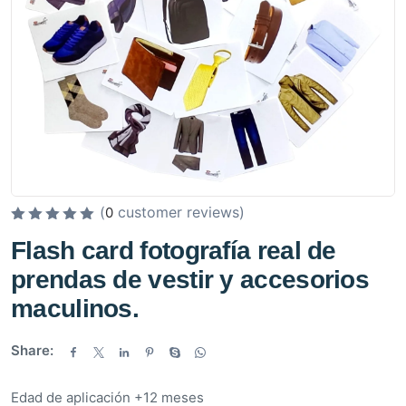
(
customer reviews)
0
V
Flash card fotografía real de
a
prendas de vestir y accesorios
l
o
maculinos.
r
a
Share:
d
o
Edad de aplicación +12 meses
e