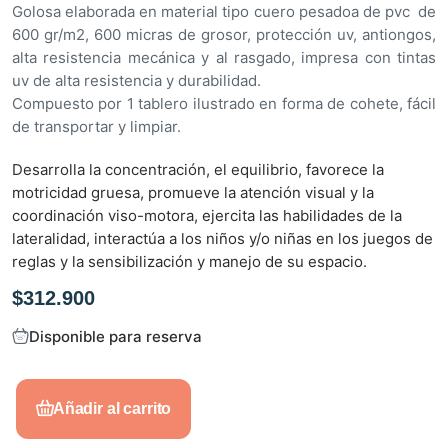
Golosa elaborada en material tipo cuero pesadoa de pvc de
a
600 gr/m2, 600 micras de grosor, protección uv, antiongos,
d
alta resistencia mecánica y al rasgado, impresa con tintas
o
uv de alta resistencia y durabilidad.
e
Compuesto por 1 tablero ilustrado en forma de cohete, fácil
n
de transportar y limpiar.
0
d
Desarrolla la concentración, el equilibrio, favorece la
e
motricidad gruesa, promueve la atención visual y la
5
coordinación viso-motora, ejercita las habilidades de la
lateralidad, interactúa a los niños y/o niñas en los juegos de
reglas y la sensibilización y manejo de su espacio.
$
312.900
Disponible para reserva
Añadir al carrito