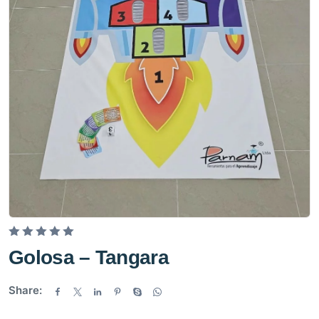
V
Golosa – Tangara
a
l
Share:
o
r