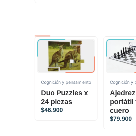
Cognición y pensamiento
Cognición y
Duo Puzzles x
Ajedrez
24 piezas
portátil
$
46.900
cuero
$
79.900