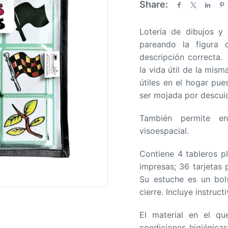
Share:
a
d
Lotería de dibujos y 
o
pareando la figura 
e
descripción correcta
n
la vida útil de la mism
0
útiles en el hogar pue
d
ser mojada por descui
e
5
También permite en
visoespacial.
Contiene 4 tableros pl
impresas; 36 tarjetas 
Su estuche es un bols
cierre. Incluye instructi
El material en el qu
condiciones higiénica