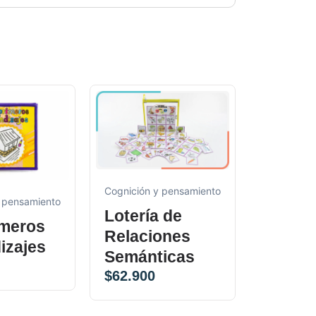
Cognición y pensamiento
Cognición 
 pensamiento
Lotería de
Multi 
imeros
Relaciones
Baby 
izajes
Semánticas
Juguet
$
62.900
Prend
Vestir