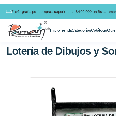
Envío gratis por compras superiores a $400.000 en Bucarama
Inicio
Tienda
Categorías
Catálogo
Quie
Lotería de Dibujos y S