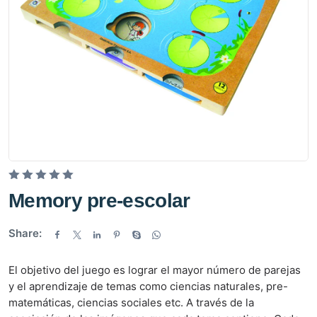
V
Memory pre-escolar
a
l
Share:
o
r
El objetivo del juego es lograr el mayor número de parejas
a
y el aprendizaje de temas como ciencias naturales, pre-
d
matemáticas, ciencias sociales etc. A través de la
o