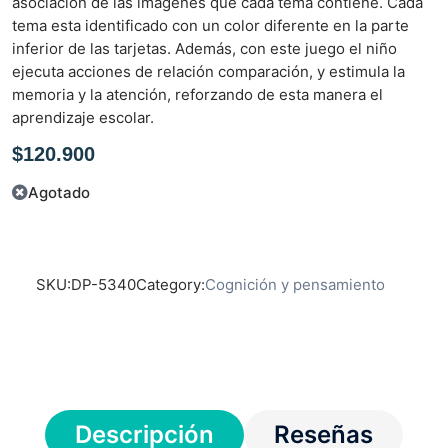
asociación de las imágenes que cada tema contiene. Cada
e
tema esta identificado con un color diferente en la parte
n
inferior de las tarjetas. Además, con este juego el niño
0
ejecuta acciones de relación comparación, y estimula la
d
memoria y la atención, reforzando de esta manera el
e
aprendizaje escolar.
5
$
120.900
Agotado
SKU:
DP-5340
Category:
Cognición y pensamiento
Descripción
Reseñas