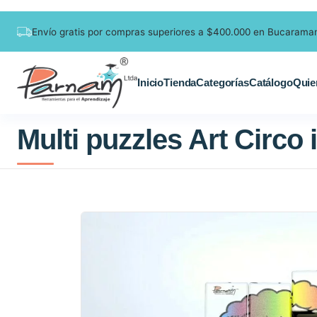
Envío gratis por compras superiores a $400.000 en Bucarama
Inicio
Tienda
Categorías
Catálogo
Quie
Multi puzzles Art Circo