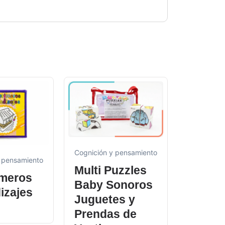
Cognición 
Cognición y pensamiento
 pensamiento
Multi 
Multi Puzzles
imeros
Anima
Baby Sonoros
izajes
Salvaj
Juguetes y
$
66.900
Prendas de