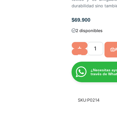
durabilidad sino tambié
$
69.900
2 disponibles
A
¿Necesitas ay
través de Wha
SKU:
P0214