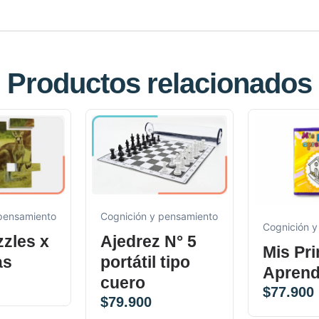
Productos relacionados
 pensamiento
Cognición y pensamiento
Cognición y
zles x
Ajedrez N° 5
Mis Pr
as
portátil tipo
Aprend
cuero
$
77.900
$
79.900