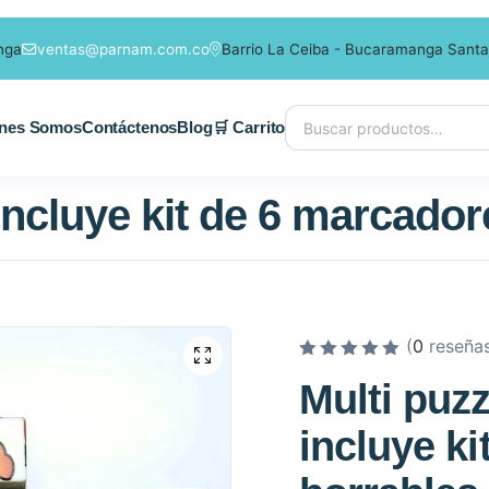
nga
ventas@parnam.com.co
Barrio La Ceiba - Bucaramanga Santa
nes Somos
Contáctenos
Blog
🛒 Carrito
 incluye kit de 6 marcador
(
0
reseñas
V
Multi puzz
a
l
incluye k
o
r