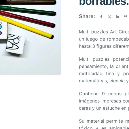
borrables
a
d
Share:
o
e
Multi puzzles Art Circ
n
un juego de rompecab
0
hasta 3 figuras diferen
d
e
Multi puzzles potenci
5
pensamiento, la orienta
motricidad fina y p
matemáticas, ciencia y 
Contiene 9 cubos pl
imágenes impresas con
caras y un estuche en p
Su material permite m
tóxico y es amigabl