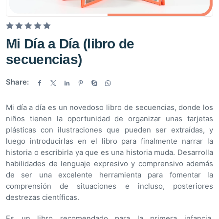
V
Mi Día a Día (libro de
a
secuencias)
l
o
Share:
r
a
d
Mi día a día es un novedoso libro de secuencias, donde los
o
niños tienen la oportunidad de organizar unas tarjetas
e
plásticas con ilustraciones que pueden ser extraídas, y
n
luego introducirlas en el libro para finalmente narrar la
0
historia o escribirla ya que es una historia muda. Desarrolla
d
habilidades de lenguaje expresivo y comprensivo además
e
de ser una excelente herramienta para fomentar la
5
comprensión de situaciones e incluso, posteriores
destrezas científicas.
Es un libro recomendado para la primera infancia,