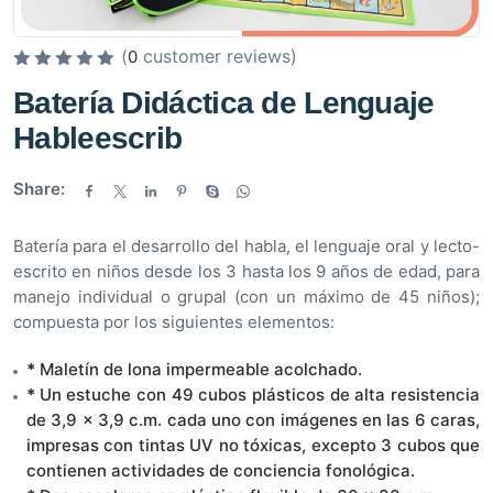
(
customer reviews)
0
V
Batería Didáctica de Lenguaje
a
Hableescrib
l
o
r
Share:
a
d
Batería para el desarrollo del habla, el lenguaje oral y lecto-
o
escrito en niños desde los 3 hasta los 9 años de edad, para
e
manejo individual o grupal (con un máximo de 45 niños);
n
compuesta por los siguientes elementos:
0
d
*
Maletín de lona impermeable acolchado.
e
*
Un estuche con 49 cubos plásticos de alta resistencia
5
de 3,9 x 3,9 c.m. cada uno con imágenes en las 6 caras,
impresas con tintas UV no tóxicas, excepto 3 cubos que
contienen actividades de conciencia fonológica.