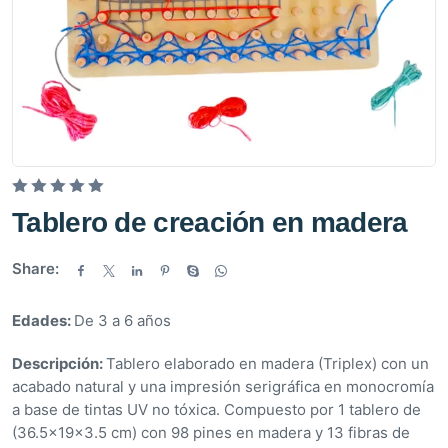
V
Tablero de creación en madera
a
l
Share:
o
r
Edades:
De 3 a 6 años
a
d
Descripción:
Tablero elaborado en madera (Triplex) con un
o
acabado natural y una impresión serigráfica en monocromía
e
a base de tintas UV no tóxica. Compuesto por 1 tablero de
n
(36.5x19x3.5 cm) con 98 pines en madera y 13 fibras de
0