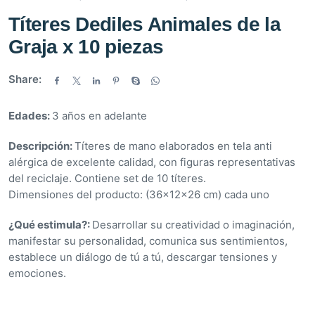
V
Títeres Dediles Animales de la
a
Graja x 10 piezas
l
o
r
Share:
a
d
Edades:
3 años en adelante
o
e
Descripción:
Títeres de mano elaborados en tela anti
n
alérgica de excelente calidad, con figuras representativas
0
del reciclaje. Contiene set de 10 títeres.
d
Dimensiones del producto: (36x12x26 cm) cada uno
e
5
¿Qué estimula?:
Desarrollar su creatividad o imaginación,
manifestar su personalidad, comunica sus sentimientos,
establece un diálogo de tú a tú, descargar tensiones y
emociones.