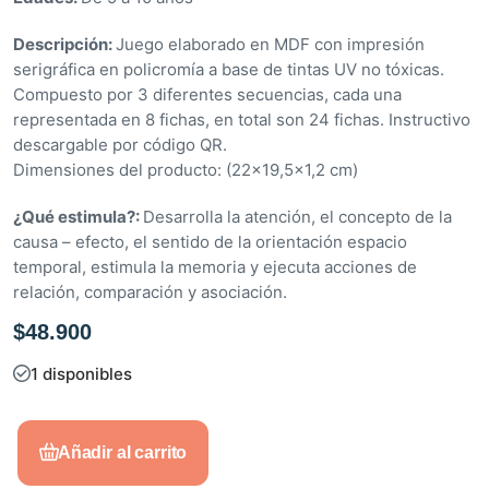
o
e
Descripción:
Juego elaborado en MDF con impresión
n
serigráfica en policromía a base de tintas UV no tóxicas.
0
Compuesto por 3 diferentes secuencias, cada una
d
representada en 8 fichas, en total son 24 fichas. Instructivo
e
descargable por código QR.
5
Dimensiones del producto: (22×19,5×1,2 cm)
¿Qué estimula?:
Desarrolla la atención, el concepto de la
causa – efecto, el sentido de la orientación espacio
temporal, estimula la memoria y ejecuta acciones de
relación, comparación y asociación.
$
48.900
1 disponibles
Añadir al carrito