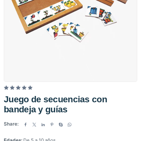
V
Juego de secuencias con
a
bandeja y guías
l
o
Share:
r
a
d
Edades:
De 5 a 10 años