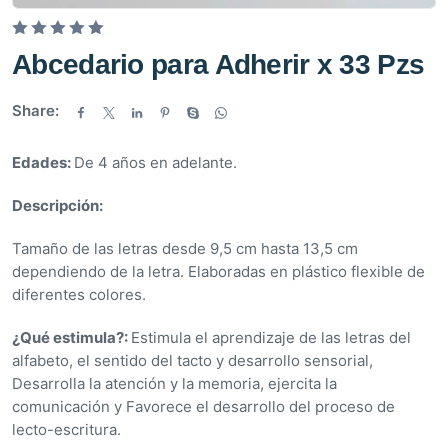
V
Abcedario para Adherir x 33 Pzs
a
l
Share:
o
r
Edades:
De 4 años en adelante.
a
d
Descripción:
o
e
Tamaño de las letras desde 9,5 cm hasta 13,5 cm
n
dependiendo de la letra. Elaboradas en plástico flexible de
0
diferentes colores.
d
e
¿Qué estimula?:
Estimula el aprendizaje de las letras del
5
alfabeto, el sentido del tacto y desarrollo sensorial,
Desarrolla la atención y la memoria, ejercita la
comunicación y Favorece el desarrollo del proceso de
lecto-escritura.