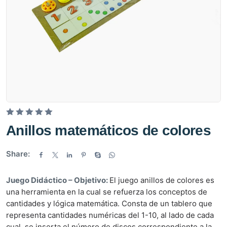
V
Anillos matemáticos de colores
a
l
Share:
o
r
Juego Didáctico – Objetivo:
El juego anillos de colores es
a
una herramienta en la cual se refuerza los conceptos de
d
cantidades y lógica matemática. Consta de un tablero que
o
representa cantidades numéricas del 1-10, al lado de cada
e
cual, se inserta el número de discos correspondiente a la