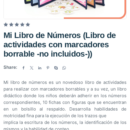
V
Mi Libro de Números (Libro de
a
actividades con marcadores
l
o
borrable -no incluidos-))
r
a
Share:
d
o
Mi libro de números es un novedoso libro de actividades
e
para realizar con marcadores borrables y a su vez, un libro
n
didáctico donde los niños deberán adherir en los números
0
correspondientes, 10 fichas con figuras que se encuentran
d
en un bolsillo al respaldo. Desarrolla habilidades de
e
motricidad fina para la ejecución de los trazos que
5
implica la escritura de los números, la identificación de los
mismos y la habilidad de conteo.