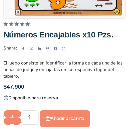
V
Números Encajables x10 Pzs.
a
l
Share:
o
r
El juego consiste en identificar la forma de cada una de las
a
fichas de juego y encajarlas en su respectivo lugar del
d
tablero.
o
e
$
47.900
n
0
Disponible para reserva
d
e
5
Añadir al carrito