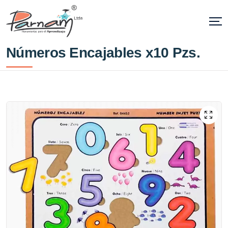
Números Encajables x10 Pzs.