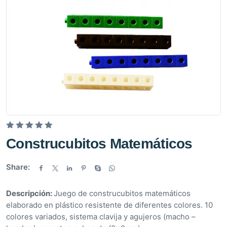
V
Construcubitos Matemáticos
a
l
Share:
o
r
Descripción:
Juego de construcubitos matemáticos
a
elaborado en plástico resistente de diferentes colores. 10
d
colores variados, sistema clavija y agujeros (macho –
o