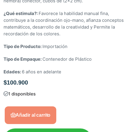
hembra) conector, cubos de (2×2 cm).
e
n
¿Qué estimula?:
Favorece la habilidad manual fina,
0
contribuye a la coordinación ojo-mano, afianza conceptos
d
matemáticos, desarrollo de la creatividad y Permite la
e
recordación de los colores.
5
Tipo de Producto:
Importación
Tipo de Empaque:
Contenedor de Plástico
Edades:
6 años en adelante
$
100.900
1 disponibles
Añadir al carrito