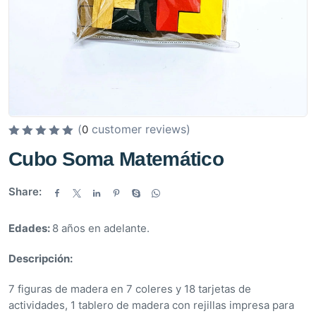
(
customer reviews)
0
V
Cubo Soma Matemático
a
l
Share:
o
r
Edades:
8 años en adelante.
a
d
Descripción:
o
e
7 figuras de madera en 7 coleres y 18 tarjetas de
n
actividades, 1 tablero de madera con rejillas impresa para
0