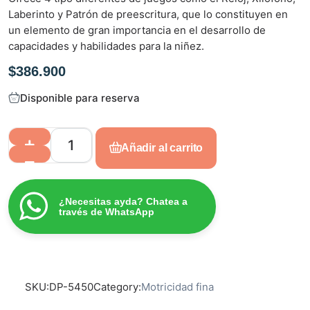
o
Laberinto y Patrón de preescritura, que lo constituyen en
e
un elemento de gran importancia en el desarrollo de
n
capacidades y habilidades para la niñez.
0
$
386.900
d
e
Disponible para reserva
5
Añadir al carrito
¿Necesitas ayda? Chatea a
través de WhatsApp
SKU:
DP-5450
Category:
Motricidad fina