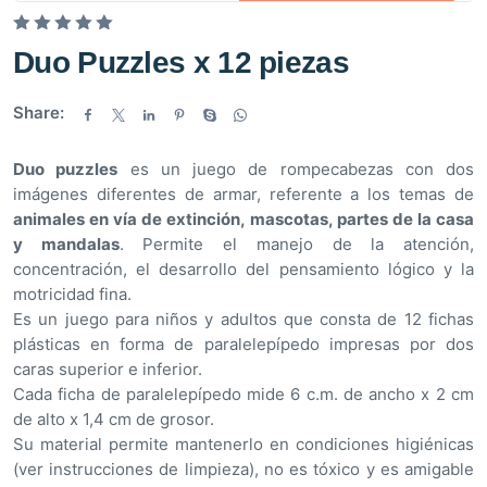
V
Duo Puzzles x 12 piezas
a
l
Share:
o
r
Duo puzzles
es un juego de rompecabezas con dos
a
imágenes diferentes de armar, referente a los temas de
d
animales en vía de extinción, mascotas, partes de la casa
o
y mandalas
. Permite el manejo de la atención,
e
concentración, el desarrollo del pensamiento lógico y la
n
motricidad fina.
0
Es un juego para niños y adultos que consta de 12 fichas
d
plásticas en forma de paralelepípedo impresas por dos
e
caras superior e inferior.
5
Cada ficha de paralelepípedo mide 6 c.m. de ancho x 2 cm
de alto x 1,4 cm de grosor.
Su material permite mantenerlo en condiciones higiénicas
(ver instrucciones de limpieza), no es tóxico y es amigable