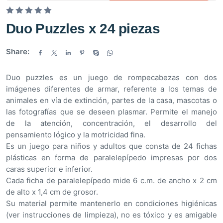
V
Duo Puzzles x 24 piezas
a
l
Share:
o
r
Duo puzzles es un juego de rompecabezas con dos
a
imágenes diferentes de armar, referente a los temas de
d
animales en vía de extinción, partes de la casa, mascotas o
o
las fotografías que se deseen plasmar. Permite el manejo
e
de la atención, concentración, el desarrollo del
n
pensamiento lógico y la motricidad fina.
0
Es un juego para niños y adultos que consta de 24 fichas
d
plásticas en forma de paralelepípedo impresas por dos
e
caras superior e inferior.
5
Cada ficha de paralelepípedo mide 6 c.m. de ancho x 2 cm
de alto x 1,4 cm de grosor.
Su material permite mantenerlo en condiciones higiénicas
(ver instrucciones de limpieza), no es tóxico y es amigable