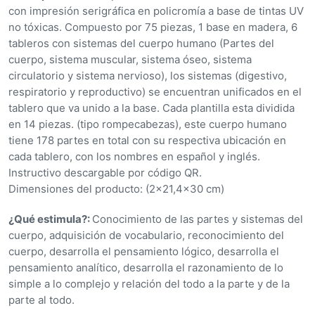
n
con impresión serigráfica en policromía a base de tintas UV
0
no tóxicas. Compuesto por 75 piezas, 1 base en madera, 6
d
tableros con sistemas del cuerpo humano (Partes del
e
cuerpo, sistema muscular, sistema óseo, sistema
5
circulatorio y sistema nervioso), los sistemas (digestivo,
respiratorio y reproductivo) se encuentran unificados en el
tablero que va unido a la base. Cada plantilla esta dividida
en 14 piezas. (tipo rompecabezas), este cuerpo humano
tiene 178 partes en total con su respectiva ubicación en
cada tablero, con los nombres en español y inglés.
Instructivo descargable por código QR.
Dimensiones del producto: (2×21,4×30 cm)
¿Qué estimula?:
Conocimiento de las partes y sistemas del
cuerpo, adquisición de vocabulario, reconocimiento del
cuerpo, desarrolla el pensamiento lógico, desarrolla el
pensamiento analítico, desarrolla el razonamiento de lo
simple a lo complejo y relación del todo a la parte y de la
parte al todo.