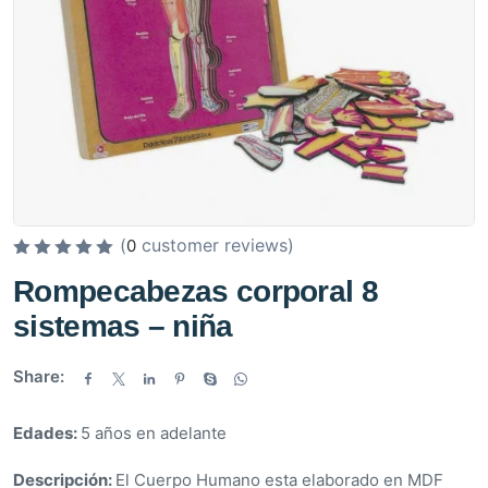
(
customer reviews)
0
V
Rompecabezas corporal 8
a
sistemas – niña
l
o
r
Share:
a
d
Edades:
5 años en adelante
o
e
Descripción:
El Cuerpo Humano esta elaborado en MDF