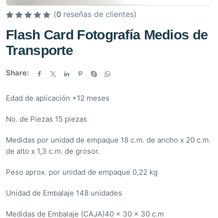
(
reseñas de clientes)
0
V
Flash Card Fotografía Medios de
a
Transporte
l
o
r
Share:
a
d
Edad de aplicación +12 meses
o
e
No. de Piezas 15 piezas
n
0
Medidas por unidad de empaque 18 c.m. de ancho x 20 c.m.
d
de alto x 1,3 c.m. de grosor.
e
Peso aprox. por unidad de empaque 0,22 kg
5
Unidad de Embalaje 148 unidades
Medidas de Embalaje (CAJA)40 x 30 x 30 c.m