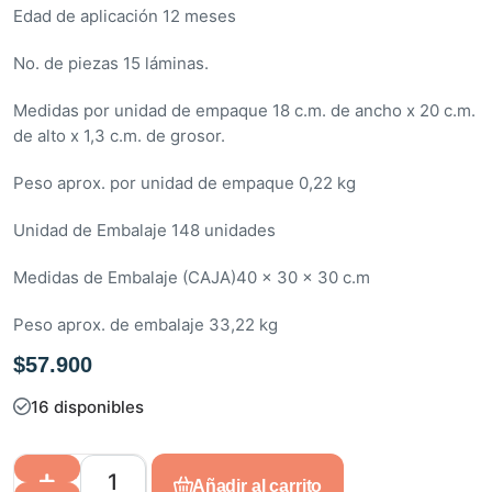
Edad de aplicación 12 meses
e
n
No. de piezas 15 láminas.
0
d
Medidas por unidad de empaque 18 c.m. de ancho x 20 c.m.
e
de alto x 1,3 c.m. de grosor.
5
Peso aprox. por unidad de empaque 0,22 kg
Unidad de Embalaje 148 unidades
Medidas de Embalaje (CAJA)40 x 30 x 30 c.m
Peso aprox. de embalaje 33,22 kg
$
57.900
16 disponibles
Añadir al carrito