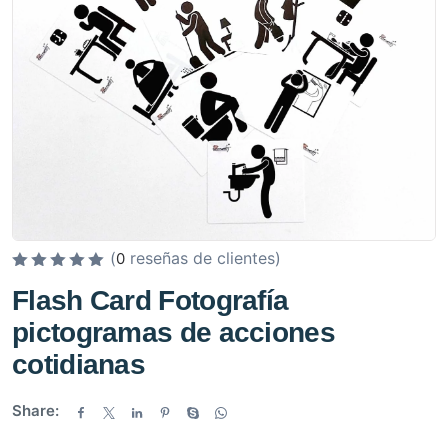
(
reseñas de clientes)
0
V
Flash Card Fotografía
a
pictogramas de acciones
l
o
cotidianas
r
a
Share:
d
o