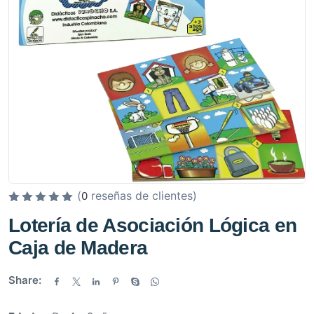
(
reseñas de clientes)
0
V
Lotería de Asociación Lógica en
a
Caja de Madera
l
o
r
Share:
a
d