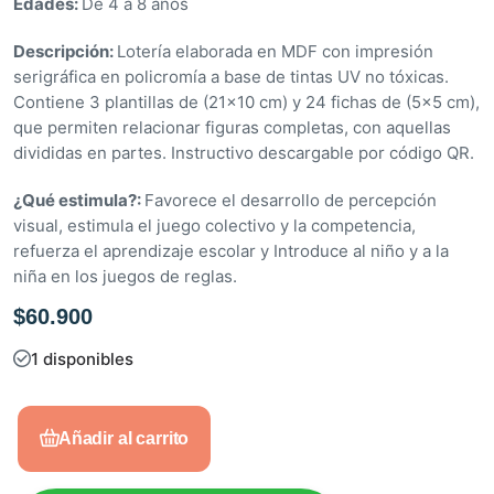
Edades:
De 4 a 8 años
o
e
Descripción:
Lotería elaborada en MDF con impresión
n
serigráfica en policromía a base de tintas UV no tóxicas.
0
Contiene 3 plantillas de (21×10 cm) y 24 fichas de (5×5 cm),
d
que permiten relacionar figuras completas, con aquellas
e
divididas en partes. Instructivo descargable por código QR.
5
¿Qué estimula?:
Favorece el desarrollo de percepción
visual, estimula el juego colectivo y la competencia,
refuerza el aprendizaje escolar y Introduce al niño y a la
niña en los juegos de reglas.
$
60.900
1 disponibles
Añadir al carrito