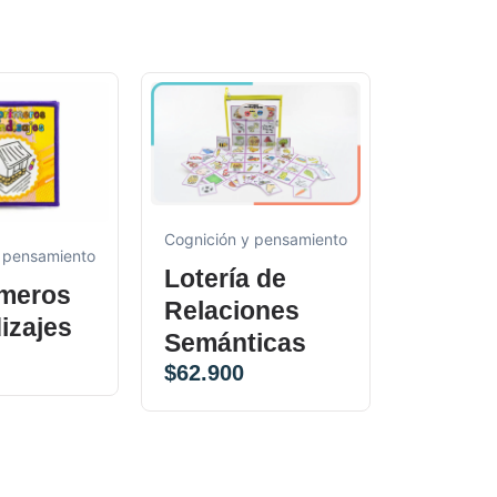
Cognición y pensamiento
Cognición 
 pensamiento
Lotería de
Multi 
imeros
Relaciones
Anima
izajes
Semánticas
Salvaj
$
62.900
$
66.900