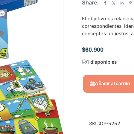
Share:
a
d
El objetivo es relacion
o
correspondientes, iden
e
conceptos opuestos, a
n
0
$
60.900
d
e
1 disponibles
5
Añadir al carrito
SKU:
DP-5252