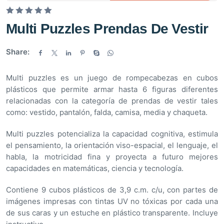
V
Multi Puzzles Prendas De Vestir
a
l
Share:
o
r
Multi puzzles es un juego de rompecabezas en cubos
a
plásticos que permite armar hasta 6 figuras diferentes
d
relacionadas con la categoría de prendas de vestir tales
o
como: vestido, pantalón, falda, camisa, media y chaqueta.
e
n
Multi puzzles potencializa la capacidad cognitiva, estimula
0
el pensamiento, la orientación viso-espacial, el lenguaje, el
d
habla, la motricidad fina y proyecta a futuro mejores
e
capacidades en matemáticas, ciencia y tecnología.
5
Contiene 9 cubos plásticos de 3,9 c.m. c/u, con partes de
imágenes impresas con tintas UV no tóxicas por cada una
de sus caras y un estuche en plástico transparente. Incluye