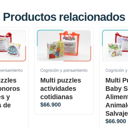
Productos relacionados
 pensamiento
Cognición y pensamiento
Cognición y
uzzles
Multi puzzles
Multi P
onoros
actividades
Baby S
s y
cotidianas
Alimen
s de
$
66.900
Animal
Salvaj
$
66.900