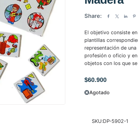
a
d
Share:
o
e
El objetivo consiste en
n
plantillas correspondie
0
representación de una
d
profesión o oficio y en
e
objetos con los que se 
5
$
60.900
Agotado
SKU:
DP-5902-1