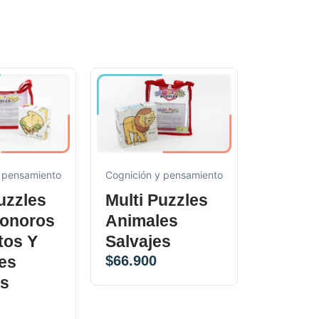
Cognición y pensamiento
 pensamiento
Cognición 
Multi Puzzles
uzzles
Torre 
Animales
onoros
$
66.900
Salvajes
tos Y
$
66.900
es
es