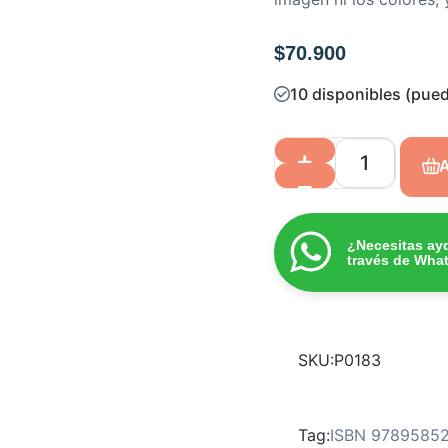
$
70.900
10 disponibles (pued
A
¿Necesitas ay
través de Wha
SKU:
P0183
Tag:
ISBN 9789585