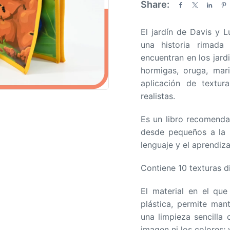
Share:
a
d
El jardín de Davis y L
o
una historia rimada
e
encuentran en los jardi
n
hormigas, oruga, mari
0
aplicación de textura
d
realistas.
e
5
Es un libro recomenda
desde pequeños a la l
lenguaje y el aprendiza
Contiene 10 texturas di
El material en el qu
plástica, permite man
una limpieza sencilla
imagen ni los colores; 