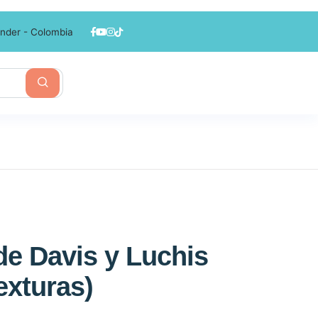
nder - Colombia
de Davis y Luchis
texturas)