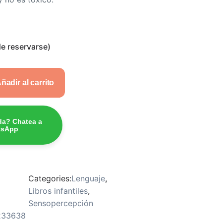
e reservarse)
ñadir al carrito
da? Chatea a
tsApp
Categories:
Lenguaje
,
Libros infantiles
,
Sensopercepción
233638