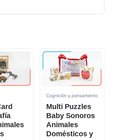
Cognición 
Cognición y pensamiento
Multi 
Card
Multi Puzzles
Prend
fía
Baby Sonoros
Vestir
nimales
Animales
$
66.900
es
Domésticos y