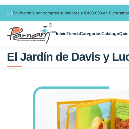
Envío gratis por compras superiores a $400.000 en Bucarama
Inicio
Tienda
Categorías
Catálogo
Quie
El Jardín de Davis y Luc