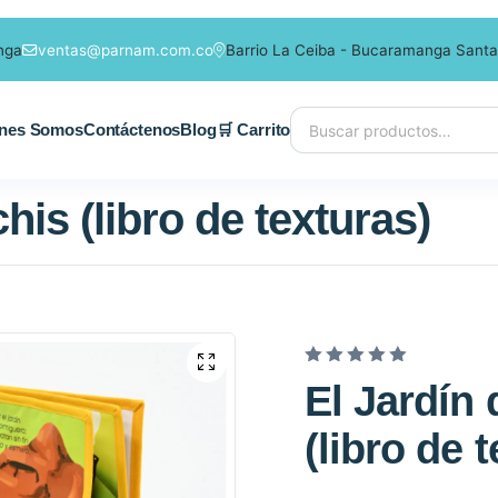
nga
ventas@parnam.com.co
Barrio La Ceiba - Bucaramanga Santa
nes Somos
Contáctenos
Blog
🛒 Carrito
his (libro de texturas)
V
El Jardín 
a
(libro de 
l
o
r