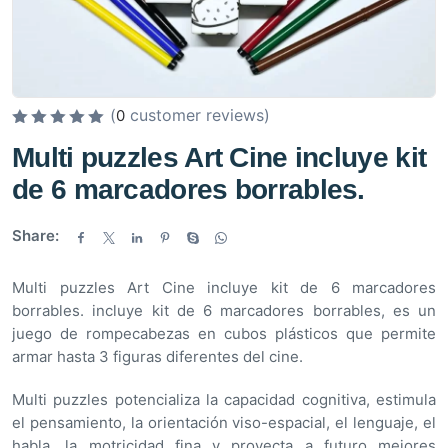
(
customer reviews)
0
V
Multi puzzles Art Cine incluye kit
a
de 6 marcadores borrables.
l
o
r
Share:
a
d
Multi puzzles Art Cine incluye kit de 6 marcadores
o
borrables. incluye kit de 6 marcadores borrables, es un
e
juego de rompecabezas en cubos plásticos que permite
n
armar hasta 3 figuras diferentes del cine.
0
d
Multi puzzles potencializa la capacidad cognitiva, estimula
e
el pensamiento, la orientación viso-espacial, el lenguaje, el
5
habla, la motricidad fina y proyecta a futuro mejores