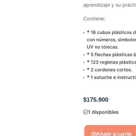
aprendizaje y su prácti
Contiene:
*
16 cubos plásticos d
con números, símbolos
UV no tóxicas.
*
5 flechas plásticas b
*
123 regletas plástic
*
2 cordones cortos.
*
1 estuche e instructi
$
175.900
1 disponibles
Añadir al carrito