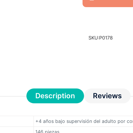
SKU:
P0178
Description
Reviews
+4 años bajo supervisión del adulto por c
146 piezas