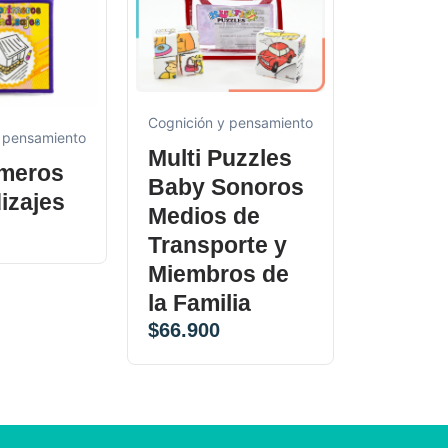
Cognición 
Cognición y pensamiento
 pensamiento
Multi 
Multi Puzzles
imeros
activi
Baby Sonoros
izajes
cotidi
Medios de
$
66.900
Transporte y
Miembros de
la Familia
$
66.900