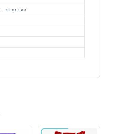
m. de grosor
e