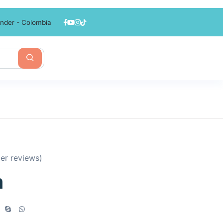
nder - Colombia
r reviews)
h