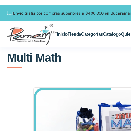
Envío gratis por compras superiores a $400.000 en Bucarama
Inicio
Tienda
Categorías
Catálogo
Quie
Multi Math