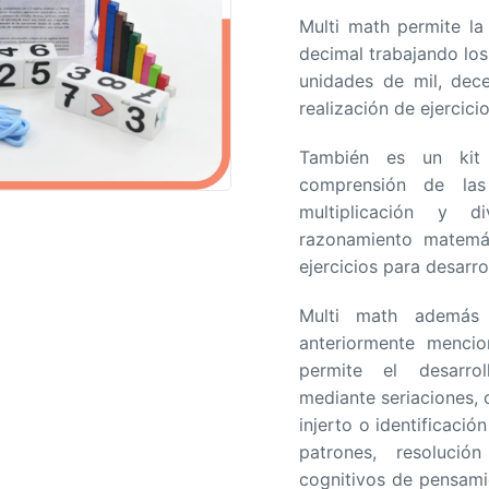
a
Multi math permite la
d
decimal trabajando lo
o
unidades de mil, dec
e
realización de ejercic
n
También es un kit 
0
comprensión de las
d
multiplicación y di
e
razonamiento matemát
5
ejercicios para desarrol
Multi math además 
anteriormente mencio
permite el desarro
mediante seriaciones, 
injerto o identificació
patrones, resoluci
cognitivos de pensami