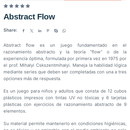
V
Abstract Flow
a
l
Share:
o
r
Abstract flow es un juego fundamentado en el
a
razonamiento abstracto y la teoría “flow” o de la
d
experiencia óptima, formulada por primera vez en 1975 por
o
el prof. Mihalyi Cskszentmihalyi. Maneja la habilidad lógica
e
mediante series que deben ser completadas con una a tres
n
opciones más de respuesta.
0
d
Es un juego para niños y adultos que consta de 12 cubos
e
plásticos impresos con tintas UV no tóxicas y 6 tarjetas
5
plásticas con ejercicios de razonamiento abstracto de 9
elementos.
Su material permite mantenerlo en condiciones higiénicas,