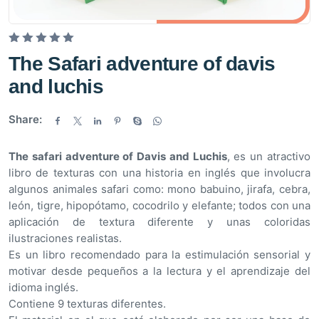
V
The Safari adventure of davis
a
and luchis
l
o
Share:
r
a
d
The safari adventure of Davis and Luchis
, es un atractivo
o
libro de texturas con una historia en inglés que involucra
e
algunos animales safari como: mono babuino, jirafa, cebra,
n
león, tigre, hipopótamo, cocodrilo y elefante; todos con una
0
aplicación de textura diferente y unas coloridas
d
ilustraciones realistas.
e
Es un libro recomendado para la estimulación sensorial y
5
motivar desde pequeños a la lectura y el aprendizaje del
idioma inglés.
Contiene 9 texturas diferentes.