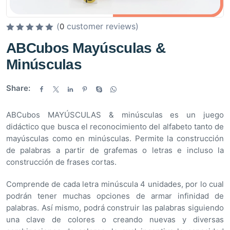
(
customer reviews)
0
V
ABCubos Mayúsculas &
a
Minúsculas
l
o
r
Share:
a
d
ABCubos MAYÚSCULAS & minúsculas es un juego
o
didáctico que busca el reconocimiento del alfabeto tanto de
e
mayúsculas como en minúsculas. Permite la construcción
n
de palabras a partir de grafemas o letras e incluso la
0
construcción de frases cortas.
d
e
Comprende de cada letra minúscula 4 unidades, por lo cual
5
podrán tener muchas opciones de armar infinidad de
palabras. Así mismo, podrá construir las palabras siguiendo
una clave de colores o creando nuevas y diversas