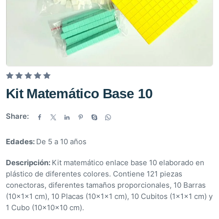
V
Kit Matemático Base 10
a
l
Share:
o
r
Edades:
De 5 a 10 años
a
d
Descripción:
Kit matemático enlace base 10 elaborado en
o
plástico de diferentes colores. Contiene 121 piezas
e
conectoras, diferentes tamaños proporcionales, 10 Barras
n
(10x1x1 cm), 10 Placas (10x1x1 cm), 10 Cubitos (1x1x1 cm) y
0
1 Cubo (10x10x10 cm).
d