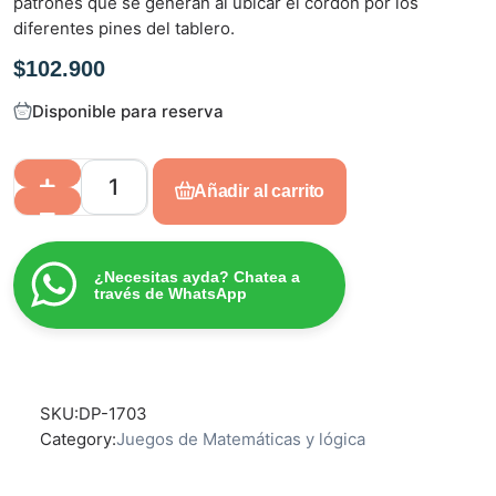
patrones que se generan al ubicar el cordón por los
e
diferentes pines del tablero.
n
0
$
102.900
d
e
Disponible para reserva
5
Añadir al carrito
¿Necesitas ayda? Chatea a
través de WhatsApp
SKU:
DP-1703
Category:
Juegos de Matemáticas y lógica