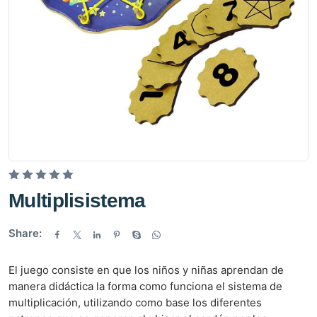
V
Multiplisistema
a
l
Share:
o
r
El juego consiste en que los niños y niñas aprendan de
a
manera didáctica la forma como funciona el sistema de
d
multiplicación, utilizando como base los diferentes
o