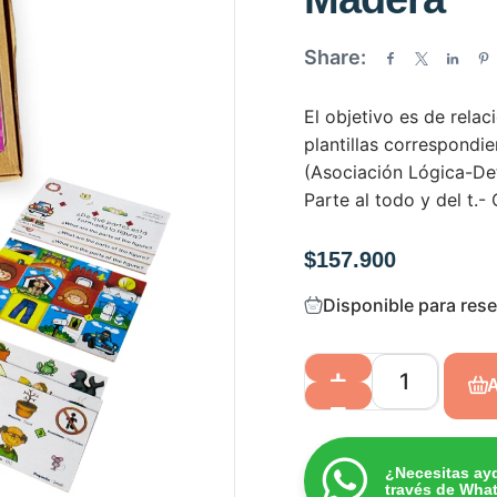
a
d
Share:
o
e
El objetivo es de relac
n
plantillas correspondien
0
(Asociación Lógica-Det
d
Parte al todo y del t.- 
e
5
$
157.900
Disponible para res
A
¿Necesitas ay
través de Wha