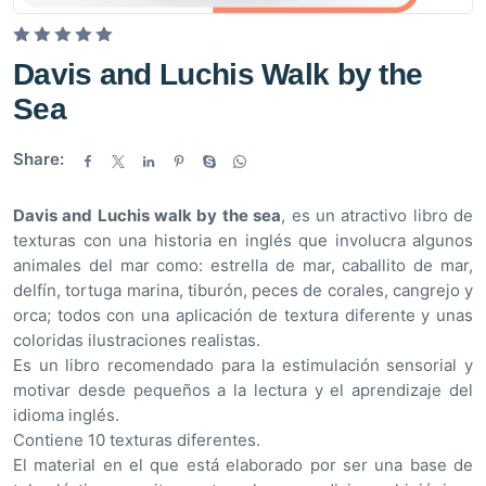
V
Davis and Luchis Walk by the
a
Sea
l
o
Share:
r
a
d
Davis and Luchis walk by the sea
, es un atractivo libro de
o
texturas con una historia en inglés que involucra algunos
e
animales del mar como: estrella de mar, caballito de mar,
n
delfín, tortuga marina, tiburón, peces de corales, cangrejo y
0
orca; todos con una aplicación de textura diferente y unas
d
coloridas ilustraciones realistas.
e
Es un libro recomendado para la estimulación sensorial y
5
motivar desde pequeños a la lectura y el aprendizaje del
idioma inglés.
Contiene 10 texturas diferentes.
El material en el que está elaborado por ser una base de