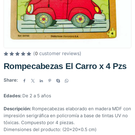
(
customer reviews)
0
V
Rompecabezas El Carro x 4 Pzs
a
l
Share:
o
r
Edades:
De 2 a 5 años
a
d
Descripción:
Rompecabezas elaborado en madera MDF con
o
impresión serigráfica en policromía a base de tintas UV no
e
tóxicas. Compuesto por 4 piezas.
n
Dimensiones del producto: (20x20x0.5 cm)
0